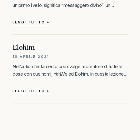
un primo livello, significa “messaggero divino”, un
intermediario tra Dio e la creazione. Tuttavia, ogni parola
ebraica è un vero e proprio codice dal quale si
LEGGI TUTTO »
Elohim
16 APRILE 2021
Nell’antico testamento ci si rivolge al creatore di tutte le
cose con due nomi, YahWe ed Elohim. In questa lezione
iniziamo ad amplificare il significato di questa parola.
Elohim è la terza parola della genesi, Bereshit Bara
LEGGI TUTTO »