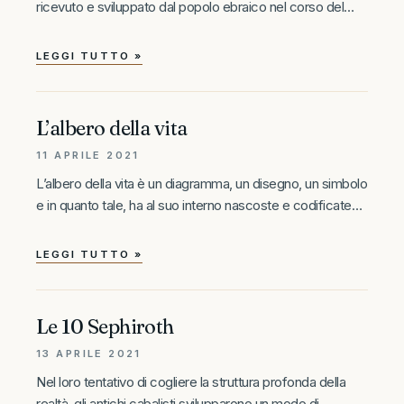
ricevuto e sviluppato dal popolo ebraico nel corso del
tempo. Le prime testimonianze scritte risalgono solo al
Medioevo, nel sud della Francia e della Spagna, dove gli
LEGGI TUTTO »
ebrei
L’albero della vita
11 APRILE 2021
L’albero della vita è un diagramma, un disegno, un simbolo
e in quanto tale, ha al suo interno nascoste e codificate
una certa quantità di informazioni significative. L’albero
della vita rappresenta il modo in cui i sistemi
LEGGI TUTTO »
Le 10 Sephiroth
13 APRILE 2021
Nel loro tentativo di cogliere la struttura profonda della
realtà, gli antichi cabalisti svilupparono un modo di