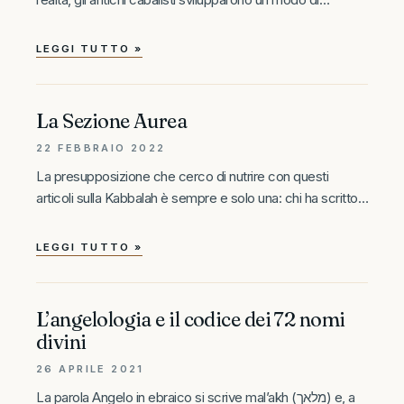
rappresentare la dinamica di formazione di tutte le cose
che Dio crea: l’Albero della Vita. Secondo gli antichi, se
LEGGI TUTTO »
Dio
La Sezione Aurea
22 FEBBRAIO 2022
La presupposizione che cerco di nutrire con questi
articoli sulla Kabbalah è sempre e solo una: chi ha scritto
la Torah era in connessione con l’intelligenza divina che
crea, determina e causa la realtà, e che usa
LEGGI TUTTO »
L’angelologia e il codice dei 72 nomi
divini
26 APRILE 2021
La parola Angelo in ebraico si scrive mal’akh (מלאך) e, a