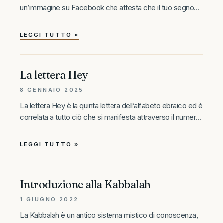
un’immagine su Facebook che attesta che il tuo segno
zodiacale non è quello corretto e che le date sono
differenti. La tua confusione è perfettamente normale e,
LEGGI TUTTO »
purtroppo, le brutte
La lettera Hey
8 GENNAIO 2025
La lettera Hey è la quinta lettera dell’alfabeto ebraico ed è
correlata a tutto ciò che si manifesta attraverso il numero
5. Secondo la saggezza ebraica, la lettera ה rappresenta
l’archetipo della finestra, che lascia entrare la
LEGGI TUTTO »
Introduzione alla Kabbalah
1 GIUGNO 2022
La Kabbalah è un antico sistema mistico di conoscenza,