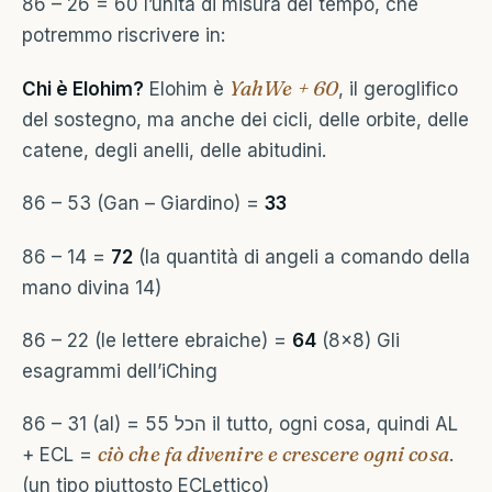
86 – 26 = 60 l’unita di misura del tempo, che
potremmo riscrivere in:
YahWe + 60
Chi è Elohim?
Elohim è
, il geroglifico
del sostegno, ma anche dei cicli, delle orbite, delle
catene, degli anelli, delle abitudini.
86 – 53 (Gan – Giardino) =
33
86 – 14 =
72
(la quantità di angeli a comando della
mano divina 14)
86 – 22 (le lettere ebraiche) =
64
(8×8) Gli
esagrammi dell’iChing
86 – 31 (al) = 55 הכל il tutto, ogni cosa, quindi AL
ciò che fa divenire e crescere ogni cosa
+ ECL =
.
(un tipo piuttosto ECLettico)