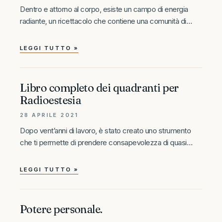
Dentro e attorno al corpo, esiste un campo di energia
radiante, un ricettacolo che contiene una comunità di
trilioni di singole fibre luminose consapevoli. Tali fibre
sono la nostra consapevolezza, quella quota di fibre che
LEGGI TUTTO »
abbiamo ricevuto
Libro completo dei quadranti per
Radioestesia
28 APRILE 2021
Dopo vent’anni di lavoro, è stato creato uno strumento
che ti permette di prendere consapevolezza di quasi
tutto ciò che si trova nel tuo inconscio. La Radioestesia è
una disciplina che esplora la misteriosa capacità della
LEGGI TUTTO »
mente
Potere personale.