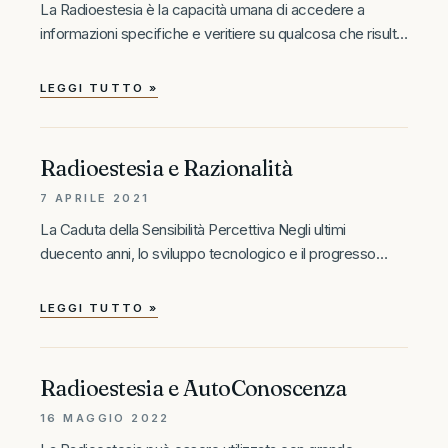
La Radioestesia è la capacità umana di accedere a
informazioni specifiche e veritiere su qualcosa che risulta
fisicamente inaccessibile ai cinque sensi. Esempi
includono la presenza di acqua o petrolio nel sottosuolo,
LEGGI TUTTO »
la posizione di persone e
Radioestesia e Razionalità
7 APRILE 2021
La Caduta della Sensibilità Percettiva Negli ultimi
duecento anni, lo sviluppo tecnologico e il progresso
scientifico hanno compiuto passi da gigante. Tuttavia,
l’essere umano occidentale medio ha subito una
LEGGI TUTTO »
profonda caduta psichica, che ha gradualmente mutilato
la
Radioestesia e AutoConoscenza
16 MAGGIO 2022