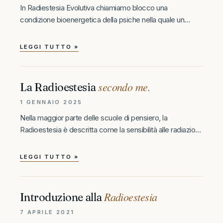
In Radiestesia Evolutiva chiamiamo blocco una
condizione bioenergetica della psiche nella quale un
determianto ambito di possibilità risulta appunto
inaccessibile e non si riesce a produrre un cambiamento
LEGGI TUTTO »
con le risorse a disposizione, esistono tanti tipi di
secondo me.
La Radioestesia
1 GENNAIO 2025
Nella maggior parte delle scuole di pensiero, la
Radioestesia è descritta come la sensibilità alle radiazioni,
ai campi eterici o alle energie sottili. Io non sono
d’accordo con questa definizione. A mio avviso, la
LEGGI TUTTO »
Radioestesia è la
Radioestesia
Introduzione alla
7 APRILE 2021