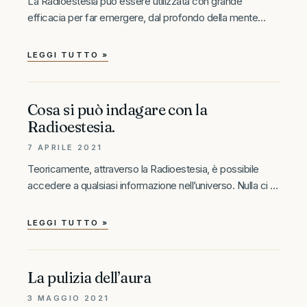
La Radioestesia può essere utilizzata con grande
efficacia per far emergere, dal profondo della mente
inconscia alla superficie della mente conscia, tutta una
serie di informazioni utili e specifiche su di noi: il nostro
LEGGI TUTTO »
presente, passato e
Cosa si può indagare con la
Radioestesia.
7 APRILE 2021
Teoricamente, attraverso la Radioestesia, è possibile
accedere a qualsiasi informazione nell’universo. Nulla ci è
precluso, ma naturalmente, per accedere a certe
informazioni, è necessario sviluppare talento ed
LEGGI TUTTO »
esperienza. In questa lista che segue, sono incluse solo
una
La pulizia dell’aura
3 MAGGIO 2021