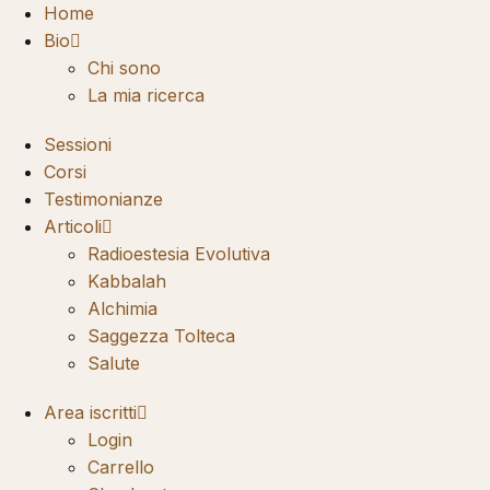
Vai
Home
al
Bio
contenuto
Chi sono
La mia ricerca
Sessioni
Corsi
Testimonianze
Articoli
Radioestesia Evolutiva
Kabbalah
Alchimia
Saggezza Tolteca
Salute
Area iscritti
Login
Carrello