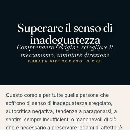
Superare il senso di
inadeguatezza
Comprendere l’origine, sciogliere il
meccanismo, cambiare direzione
DURATA VIDEOCORSO: 3 ORE
Questo corso è per tutte quelle persone che
soffrono di senso di inadeguatezza sregolato,
autocritica negativa, tendenza a paragonarsi, a
sentirsi sempre insufficienti o manchevoli di ciò
che è necessario a preservare legami di affetto, è