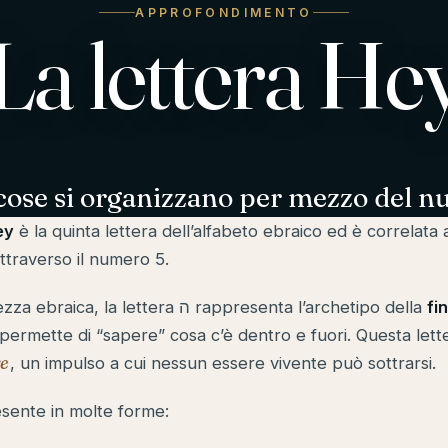
APPROFONDIMENTO
La lettera He
cose si organizzano per mezzo del n
ey
è la quinta lettera dell’alfabeto ebraico ed è correlata a
ttraverso il numero 5.
Secondo la saggezza ebraica, la lettera ה rappresenta l’archetipo della
fi
 permette di “sapere” cosa c’è dentro e fuori. Questa lett
re
, un impulso a cui nessun essere vivente può sottrarsi.
esente in molte forme: