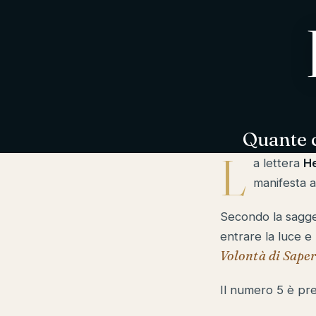
Quante 
L
a lettera
H
manifesta a
entrare la luce e
Volontà di Sape
Il numero 5 è pr