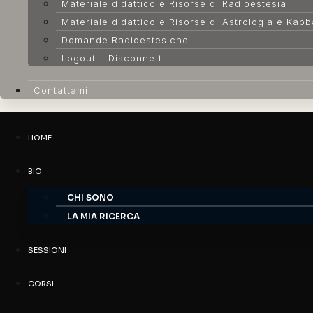
Materiale didattico e Risorse di Radioestesia
Materiale didattico e Risorse di Astrologia e Kab
Domande Radioestesiche
Logout – Disconnetti
Contattami
HOME
BIO
CHI SONO
LA MIA RICERCA
SESSIONI
CORSI