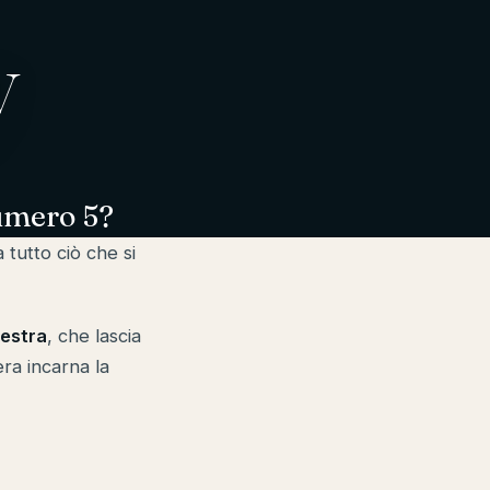
y
umero 5?
 tutto ciò che si
nestra
, che lascia
era incarna la