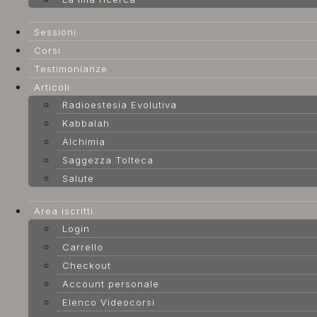
Sessioni
Corsi
Testimonianze
Articoli
Radioestesia Evolutiva
Kabbalah
Alchimia
Saggezza Tolteca
Salute
Area iscritti
Login
Carrello
Checkout
Account personale
Elenco Videocorsi