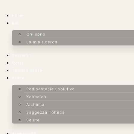
Vai
al
Home
contenuto
Bio
Chi sono
La mia ricerca
Sessioni
Corsi
Testimonianze
Articoli
Radioestesia Evolutiva
Kabbalah
Alchimia
Saggezza Tolteca
Salute
Area iscritti